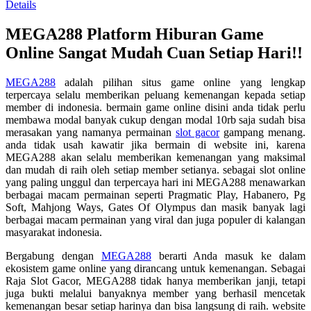
Read
Details
13
Reviews.
MEGA288 Platform Hiburan Game
Tautan
halaman
Online Sangat Mudah Cuan Setiap Hari!!
yang
sama.
MEGA288
adalah pilihan situs game online yang lengkap
terpercaya selalu memberikan peluang kemenangan kepada setiap
member di indonesia. bermain game online disini anda tidak perlu
membawa modal banyak cukup dengan modal 10rb saja sudah bisa
merasakan yang namanya permainan
slot gacor
gampang menang.
anda tidak usah kawatir jika bermain di website ini, karena
MEGA288 akan selalu memberikan kemenangan yang maksimal
dan mudah di raih oleh setiap member setianya. sebagai slot online
yang paling unggul dan terpercaya hari ini MEGA288 menawarkan
berbagai macam permainan seperti Pragmatic Play, Habanero, Pg
Soft, Mahjong Ways, Gates Of Olympus dan masik banyak lagi
berbagai macam permainan yang viral dan juga populer di kalangan
masyarakat indonesia.
Bergabung dengan
MEGA288
berarti Anda masuk ke dalam
ekosistem game online yang dirancang untuk kemenangan. Sebagai
Raja Slot Gacor, MEGA288 tidak hanya memberikan janji, tetapi
juga bukti melalui banyaknya member yang berhasil mencetak
kemenangan besar setiap harinya dan bisa langsung di raih. website