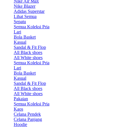
Nike Air Max
Nike Blazer
Adidas Superstar
Lihat Semua
Sepatu
Semua Koleksi Pria
Lari
Bola Basket
Kasual
Sandal & Fit Flop
All Black shoes
All White shoes
Semua Koleksi Pria
Lari
Bola Basket
Kasual
Sandal & Fit Flop
All Black shoes
All White shoes
Pakaian
Semua Koleksi Pria
Kaos
Celana Pendek
Celana Panjang
Hoodie