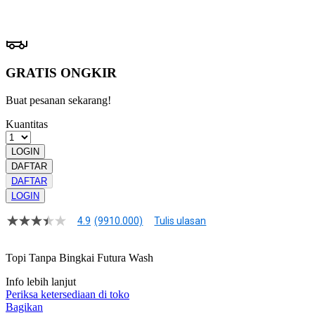
7 hari setelah pembelian. Klik
disini
untuk info lebih lanjut.
GRATIS ONGKIR
Buat pesanan sekarang!
Kuantitas
LOGIN
DAFTAR
DAFTAR
LOGIN
4.9
(9910.000)
Tulis ulasan
4.9
dari
5
Topi Tanpa Bingkai Futura Wash
bintang,
nilai
Info lebih lanjut
rating
rata-
Periksa ketersediaan di toko
rata.
Bagikan